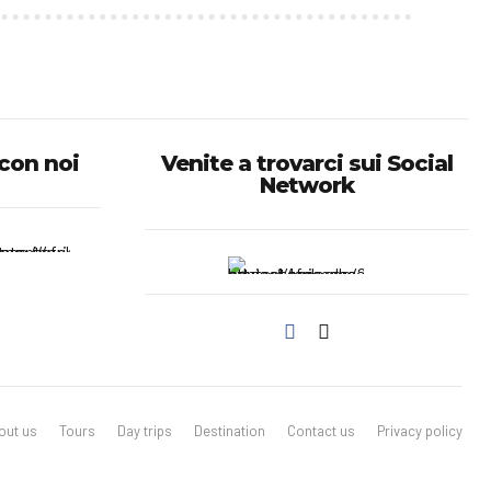
 con noi
Venite a trovarci sui Social
Network
out us
Tours
Day trips
Destination
Contact us
Privacy policy