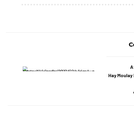
C
A
Hay Moulay I