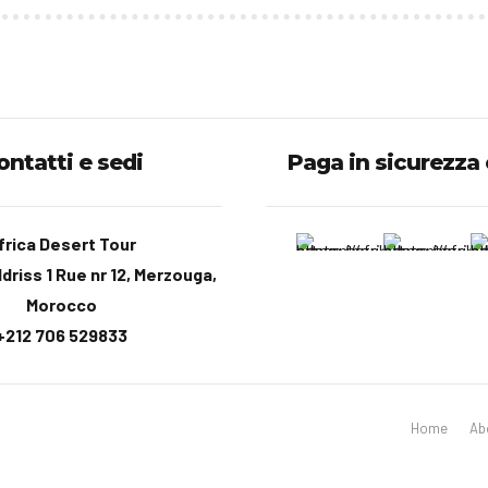
ontatti e sedi
Paga in sicurezza
frica Desert Tour
driss 1 Rue nr 12, Merzouga,
Morocco
+212 706 529833
Home
Ab