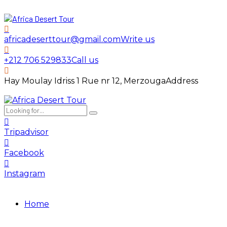
africadeserttour@gmail.com
Write us
+212 706 529833
Call us
Hay Moulay Idriss 1 Rue nr 12, Merzouga
Address
Tripadvisor
Facebook
Instagram
Home