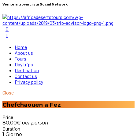
Venite a trovarci sui Social Network
Home
About us
Tours
Day trips
Destination
Contact us
Privacy policy
Close
Chefchaouen a Fez
Price
80,00€
per
person
Duration
1 Giorno