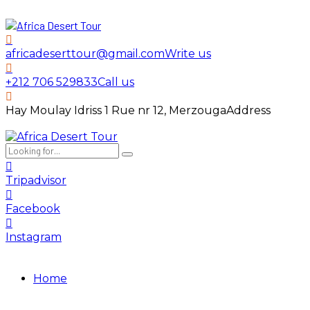
africadeserttour@gmail.com
Write us
+212 706 529833
Call us
Hay Moulay Idriss 1 Rue nr 12, Merzouga
Address
Tripadvisor
Facebook
Instagram
Home