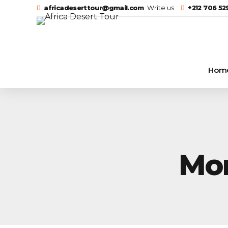
africadeserttour@gmail.com
Write us
+212 706 5
Hom
Mor