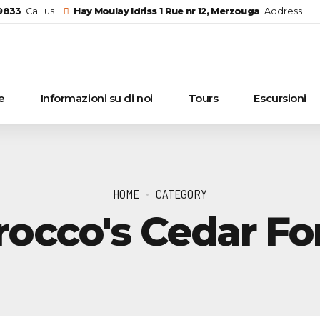
29833
Call us
Hay Moulay Idriss 1 Rue nr 12, Merzouga
Address
e
Informazioni su di noi
Tours
Escursioni
HOME
CATEGORY
occo's Cedar Fo