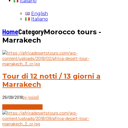
Italiano
English
Italiano
Home
Category
Morocco tours -
Marrakech
Tour di 12 notti / 13 giorni a
Marrakech
26/09/2019
by josip
0
Continue reading