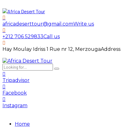
africadeserttour@gmail.com
Write us
+212 706 529833
Call us
Hay Moulay Idriss 1 Rue nr 12, Merzouga
Address
Tripadvisor
Facebook
Instagram
Home