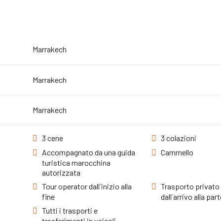
Marrakech
Marrakech
Marrakech
3 cene
3 colazioni
Accompagnato da una guida
Cammello
turistica marocchina
autorizzata
Tour operator dall´inizio alla
Trasporto privato
fine
dall´arrivo alla par
Tutti i trasporti e
trasferimenti in veicoli