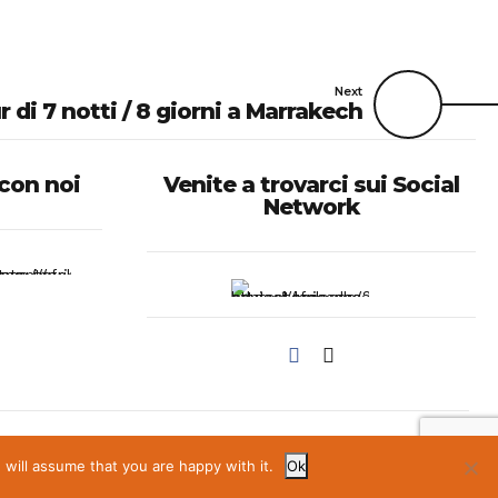
Next
r di 7 notti / 8 giorni a Marrakech
 con noi
Venite a trovarci sui Social
Network
out us
Tours
Day trips
Destination
Contact us
Privacy policy
will assume that you are happy with it.
Ok