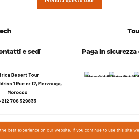
Prenota questo tour
kech
Tou
ontatti e sedi
Paga in sicurezza
frica Desert Tour
driss 1 Rue nr 12, Merzouga,
Morocco
+212 706 529833
Home
Ab
he best experience on our website. If you continue to use this site we 