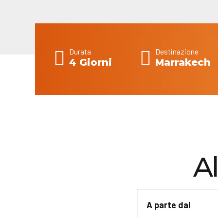
Durata
Destinazione
4 Giorni
Marrakech
A
A parte dal