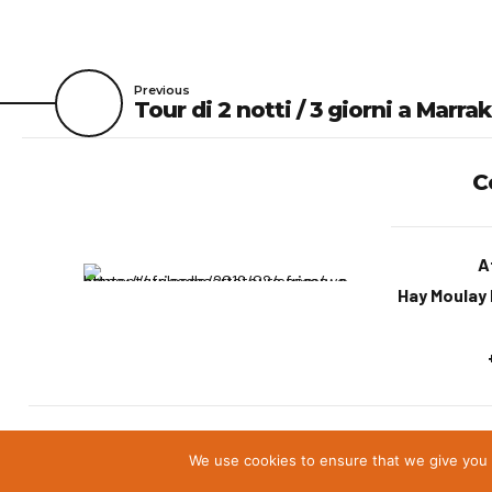
Previous
Tour di 2 notti / 3 giorni a Marra
C
A
Hay Moulay I
We use cookies to ensure that we give you t