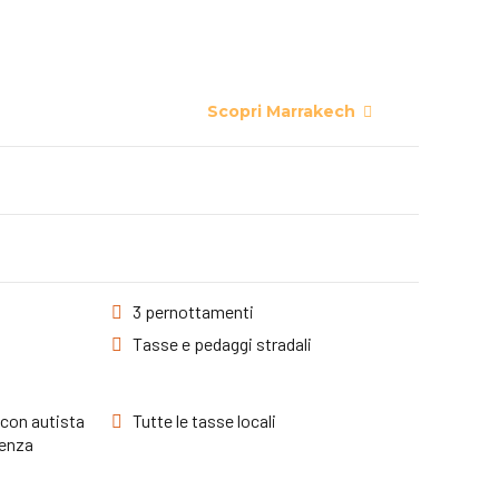
Scopri Marrakech
3 pernottamenti
Tasse e pedaggi stradali
 con autista
Tutte le tasse locali
tenza