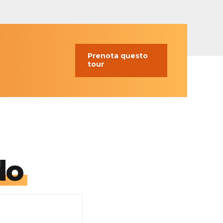
Prenota questo
tour
do