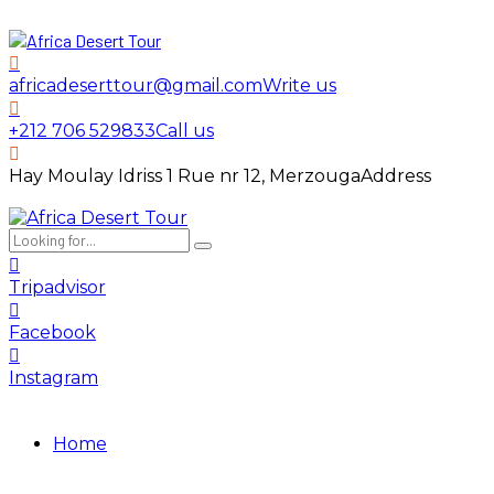
africadeserttour@gmail.com
Write us
+212 706 529833
Call us
Hay Moulay Idriss 1 Rue nr 12, Merzouga
Address
Tripadvisor
Facebook
Instagram
Home