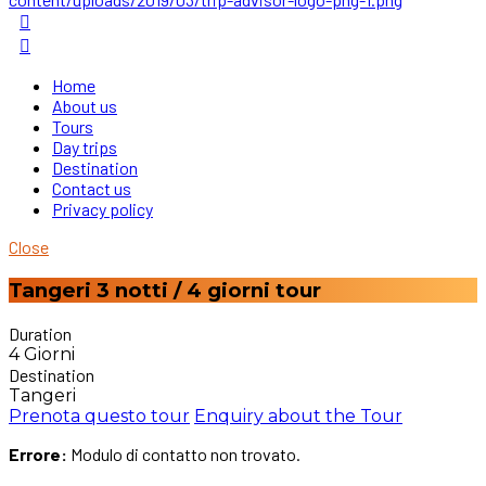
Home
About us
Tours
Day trips
Destination
Contact us
Privacy policy
Close
Tangeri 3 notti / 4 giorni tour
Duration
4 Giorni
Destination
Tangeri
Prenota questo tour
Enquiry about the Tour
Errore:
Modulo di contatto non trovato.