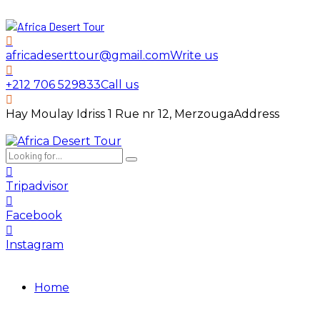
africadeserttour@gmail.com
Write us
+212 706 529833
Call us
Hay Moulay Idriss 1 Rue nr 12, Merzouga
Address
Tripadvisor
Facebook
Instagram
Home