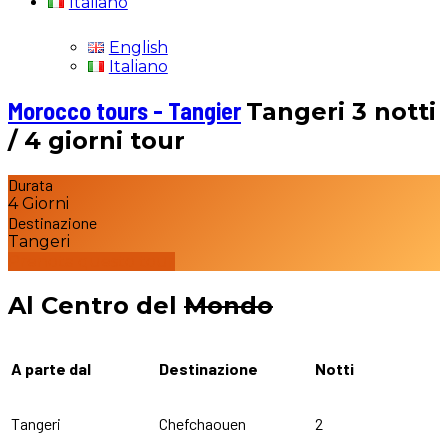
Italiano
English
Italiano
Morocco tours - Tangier
Tangeri 3 notti
/ 4 giorni tour
Durata
4 Giorni
Destinazione
Tangeri
Prenota questo tour
Al Centro del
Mondo
A parte dal
Destinazione
Notti
Tangeri
Chefchaouen
2