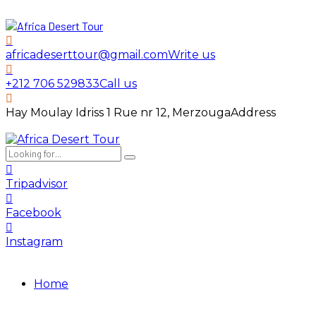
africadeserttour@gmail.com
Write us
+212 706 529833
Call us
Hay Moulay Idriss 1 Rue nr 12, Merzouga
Address
Tripadvisor
Facebook
Instagram
Home