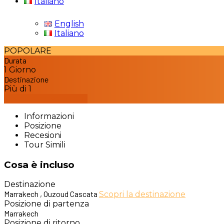
Italiano
English
Italiano
POPOLARE
Durata
1 Giorno
Destinazione
Più di 1
Prenota questo tour
Informazioni
Posizione
Recesioni
Tour Simili
Cosa è incluso
Destinazione
Marrakech , Ouzoud Cascata
Scopri la destinazione
Posizione di partenza
Marrakech
Posizione di ritorno