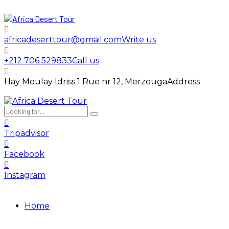
africadeserttour@gmail.com
Write us
+212 706 529833
Call us
Hay Moulay Idriss 1 Rue nr 12, Merzouga
Address
Tripadvisor
Facebook
Instagram
Home