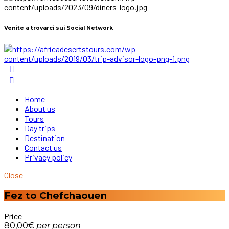
Venite a trovarci sui Social Network
Home
About us
Tours
Day trips
Destination
Contact us
Privacy policy
Close
Fez to Chefchaouen
Price
80,00€
per
person