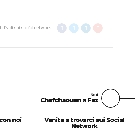
bdividi sui social network
Next
Chefchaouen a Fez
 con noi
Venite a trovarci sui Social
Network