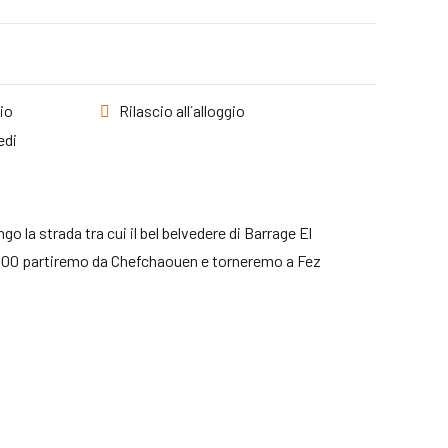
gio
Rilascio all´alloggio
edi
 la strada tra cui il bel belvedere di Barrage El
le 16:00 partiremo da Chefchaouen e torneremo a Fez