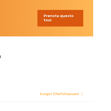
Prenota questo
tour
i
Scopri Chefchaouen