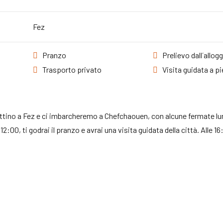
Fez
Pranzo
Prelievo dall´allog
Trasporto privato
Visita guidata a pi
attino a Fez e ci imbarcheremo a Chefchaouen, con alcune fermate lungo
e 12:00, ti godrai il pranzo e avrai una visita guidata della città. Al